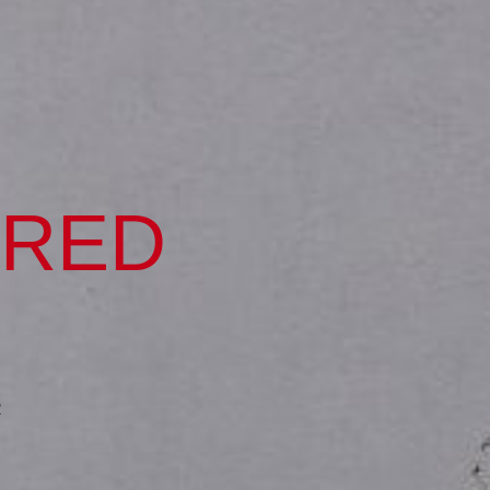
FRED
R